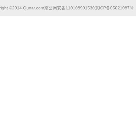
right ©2014 Qunar.com
京公网安备110108901530
京ICP备05021087号